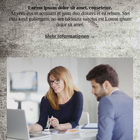
Lorem ipsum dolor sit amet, consetetur.
At vero eos et accusam et justo duo dolores et ea rebum. Stet
clita kasd gubergren, no sea takimata sanctus est Lorem ipsum
dolor sit amet.
Mehr Informationen
→