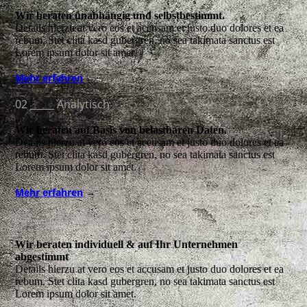
Wir beraten unabhängig und selbstbestimmt.
Details hierzu at vero eos et accusam et justo duo dolores et ea
rebum. Stet clita kasd gubergren, no sea takimata sanctus est
Lorem ipsum dolor sit amet.
Mehr erfahren
→
02 _____ Analytisch
Wir beraten auf Basis von belastbaren Daten.
Details hierzu at vero eos et accusam et justo duo dolores et ea
rebum. Stet clita kasd gubergren, no sea takimata sanctus est
Lorem ipsum dolor sit amet.
Mehr erfahren
→
03 _____ Individuell
Wir beraten individuell & auf Ihr Unternehmen
abgestimmt
Details hierzu at vero eos et accusam et justo duo dolores et ea
rebum. Stet clita kasd gubergren, no sea takimata sanctus est
Lorem ipsum dolor sit amet.