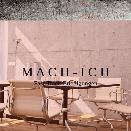
M A C H - I C H
Fast Track Erledigungen