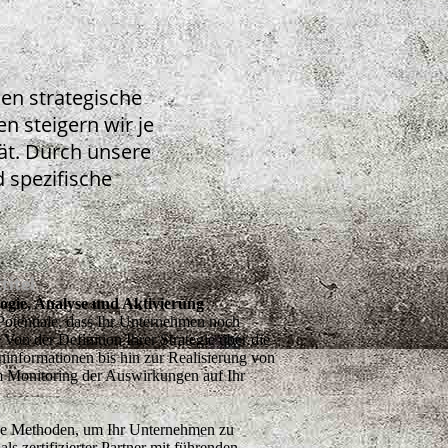
hen strategische
n steigern wir je
ät. Durch unsere
 spezifische
titel
ogie, Analyse und Aktivierung
 Potentiale, dass Ihr Unternehmen noch
 Von der Definition Ihrer Strategie über die
formationen bis hin zur Realisierung von
 Monitoring der Auswirkungen auf Ihr
ge Methoden, um Ihr Unternehmen zu
als zertifizierter Partner mit führenden