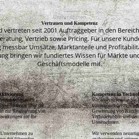
Unternehmen
Vertrauen und Kompetenz
 vertreten seit 2001 Auftraggeber in den Bereic
tung, Vertrieb sowie Pricing. Für unsere Kunde
g messbar Umsätze, Marktanteile und Profitabilit
rung bringen wir fundiertes Wissen für Märkte und
Geschäftsmodelle mit.
Case Study: Projekt
Aktivierung
Kompetenz in Technol
r Unternehmen noch
Wir analysieren für Sie
hrer Strategie über die
kundenorientierter wird.
n zur Realisierung von
Gewinnung von Kundenin
wirkungen auf Ihr
Veränderungen und dem
Unternehmen.
r Unternehmen zu
Wir verwenden neuarti
rtner mit führenden
analysieren und agieren 