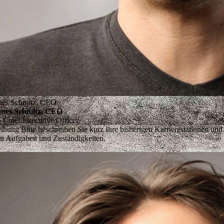
nes Schmitz, CEO
nes Schmitz, CEO
n
Chief Executive Officer
eibung
Bitte beschreiben Sie kurz Ihre bisherigen Karrierestationen und
en Aufgaben und Zuständigkeiten.