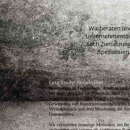
Wir beraten und
Unternehmensbera
nach Zielsetzun
Spezialisie
Case Study: Projekttitel
Kompetenz in Technologie, Analyse und 
Wir analysieren für Sie Potentiale, dass Ih
kundenorientierter wird. Von der Definition I
Gewinnung von Kundeninformationen bis hi
Veränderungen und dem Monitoring der Aus
Unternehmen.
Wir verwenden neuartige Methoden, um Ih
analysieren und agieren als zertifizierter Pa