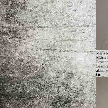
Maria 
Maria 
Positio
Beschr
aktuell