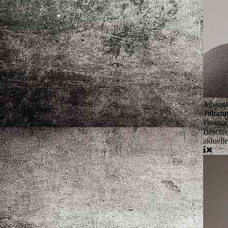
Johann
Johann
Positio
Beschr
aktuell