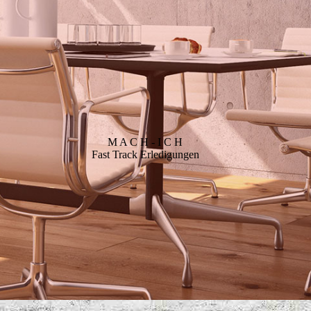
M A C H - I C H
Fast Track Erledigungen